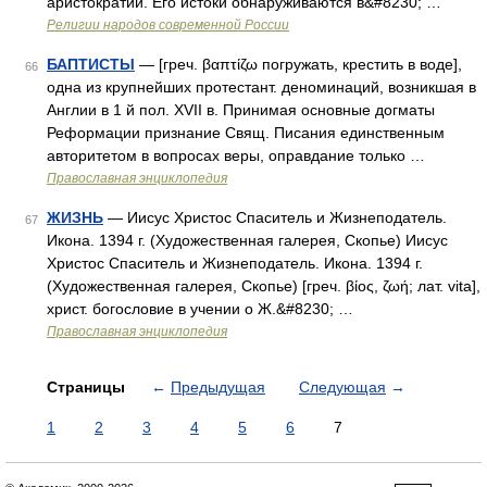
аристократии. Его истоки обнаруживаются в&#8230; …
Религии народов современной России
БАПТИСТЫ
— [греч. βαπτίζω погружать, крестить в воде],
66
одна из крупнейших протестант. деноминаций, возникшая в
Англии в 1 й пол. XVII в. Принимая основные догматы
Реформации признание Свящ. Писания единственным
авторитетом в вопросах веры, оправдание только …
Православная энциклопедия
ЖИЗНЬ
— Иисус Христос Спаситель и Жизнеподатель.
67
Икона. 1394 г. (Художественная галерея, Скопье) Иисус
Христос Спаситель и Жизнеподатель. Икона. 1394 г.
(Художественная галерея, Скопье) [греч. βίος, ζωή; лат. vita],
христ. богословие в учении о Ж.&#8230; …
Православная энциклопедия
Страницы
←
Предыдущая
Следующая
→
1
2
3
4
5
6
7