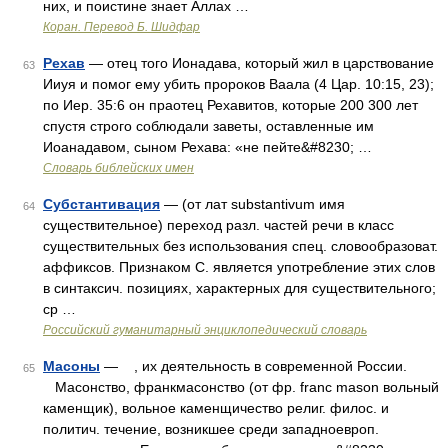
них, и поистине знает Аллах …
Коран. Перевод Б. Шидфар
Рехав
— отец того Ионадава, который жил в царствование
63
Ииуя и помог ему убить пророков Ваала (4 Цар. 10:15, 23);
по Иер. 35:6 он праотец Рехавитов, которые 200 300 лет
спустя строго соблюдали заветы, оставленные им
Иоанадавом, сыном Рехава: «не пейте&#8230; …
Словарь библейских имен
Субстантивация
— (от лат substantivum имя
64
существительное) переход разл. частей речи в класс
существительных без использования спец. словообразоват.
аффиксов. Признаком С. является употребление этих слов
в синтаксич. позициях, характерных для существительного;
ср …
Российский гуманитарный энциклопедический словарь
Масоны
— , их деятельность в современной России.
65
Масонство, франкмасонство (от фр. franc mason вольный
каменщик), вольное каменщичество религ. филос. и
политич. течение, возникшее среди западноевроп.