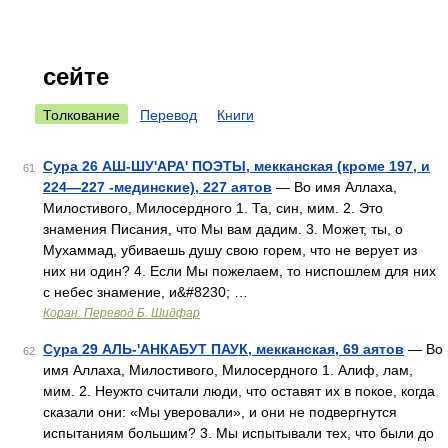
сейте
Толкование
Перевод
Книги
Сура 26 АШ-ШУ'АРА' ПОЭТЫ, мекканская (кроме 197, и
61
224—227 -мединские), 227 аятов
— Во имя Аллаха,
Милостивого, Милосердного 1. Та, син, мим. 2. Это
знамения Писания, что Мы вам дадим. 3. Может, ты, о
Мухаммад, убиваешь душу свою горем, что не верует из
них ни один? 4. Если Мы пожелаем, то ниспошлем для них
с небес знамение, и&#8230; …
Коран. Перевод Б. Шидфар
Сура 29 АЛЬ-'АНКАБУТ ПАУК, мекканская, 69 аятов
— Во
62
имя Аллаха, Милостивого, Милосердного 1. Алиф, лам,
мим. 2. Неужто считали люди, что оставят их в покое, когда
сказали они: «Мы уверовали», и они не подвергнутся
испытаниям большим? 3. Мы испытывали тех, что были до