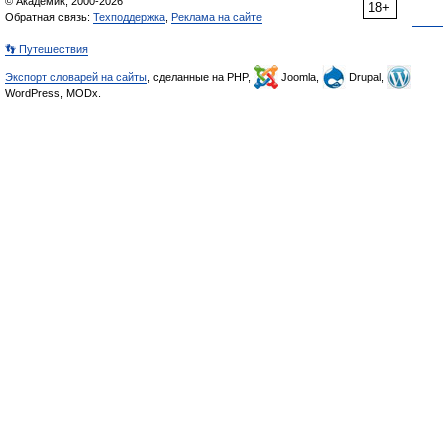
© Академик, 2000-2026
18+
Обратная связь:
Техподдержка
,
Реклама на сайте
👣 Путешествия
Экспорт словарей на сайты
, сделанные на PHP,
Joomla,
Drupal,
WordPress, MODx.